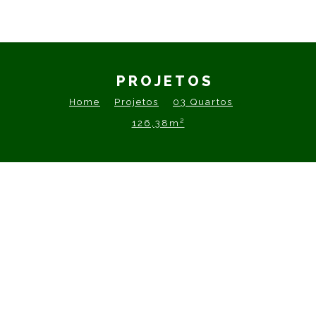
PROJETOS
Home
Projetos
03 Quartos
126,38m²
126,38m²