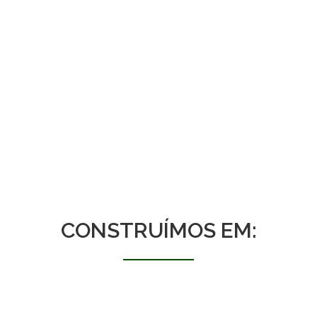
escolher uma equipe de
carpinteiros e pedreiros de
sua região, ou podemos
indicar uma equipe
terceirizada e especializada
(dependendo de sua cidade).
CONSTRUÍMOS EM: