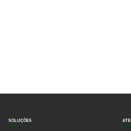
VOLTAR P/ TODOS PROJETOS
SOLUÇÕES
ATE