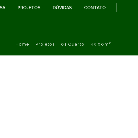
ESA
PROJETOS
DÚVIDAS
CONTATO
Home
Projetos
01 Quarto
43,90m²
DESCRIÇÃO DO PROJETO
Modelo:
Califórnia