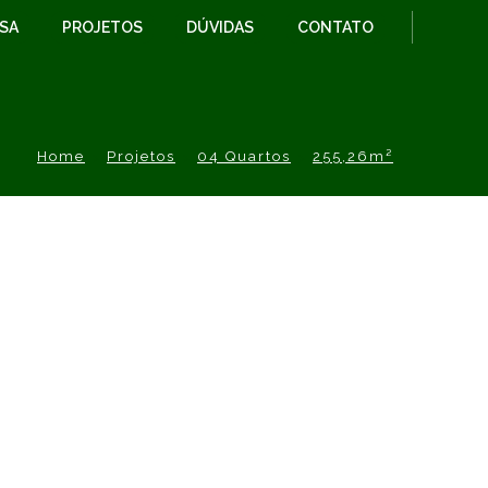
ESA
PROJETOS
DÚVIDAS
CONTATO
Home
Projetos
04 Quartos
255,26m²
PROJETO
eza