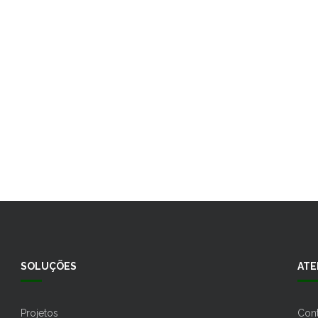
VOLTAR P/ PROJETOS
SOLUÇÕES
ATE
Projetos
Con