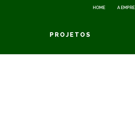
HOME
A EMPR
PROJETOS
255,26m²
DESCRIÇÃO DO 
Modelo:
Ven